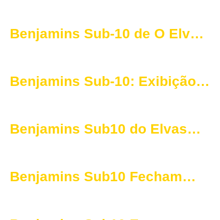
Crato num jogo de grande
qualidade
Benjamins Sub-10 de O Elvas
CAD Mostram Evolução em
Portalegre
Benjamins Sub-10: Exibição
Determinada Frente ao
Eléctrico de Ponte de Sôr
Benjamins Sub10 do Elvas
Realizam Jogo Memorável em
Alter do Chão
Benjamins Sub10 Fecham
Primeira Volta em Grande
Estilo