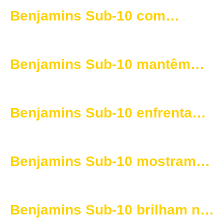
frente ao Gavionense
Benjamins Sub-10 com
exibição segura frente ao
Estrela de Portalegre
Benjamins Sub-10 mantêm
boa forma na segunda volta
do campeonato
Benjamins Sub-10 enfrentam
desafio competitivo frente ao
FC Monfortense
Benjamins Sub-10 mostram
qualidade e evolução em
Arronches
Benjamins Sub-10 brilham no