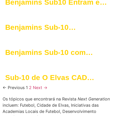
Benjamins Sub10 Entram em
2025 com Grande
Desempenho
Benjamins Sub-10
Demonstram Espírito de
Equipa em Gavião
Benjamins Sub-10 com
Exibição Dominante em
Portalegre
Sub-10 de O Elvas CAD
Enfrentam Jogo Desafiante na
← Previous
1
2
Next →
9ª Jornada
Os tópicos que encontrará na Revista
Next Generation
incluem: Futebol, Cidade de Elvas, Iniciativas das
Academias Locais de Futebol, Desenvolvimento