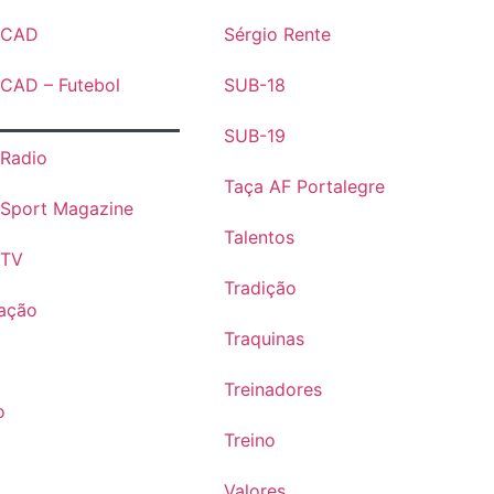
s CAD
Sérgio Rente
 CAD – Futebol
SUB-18
SUB-19
 Radio
Taça AF Portalegre
 Sport Magazine
Talentos
 TV
Tradição
ação
Traquinas
Treinadores
o
Treino
Valores