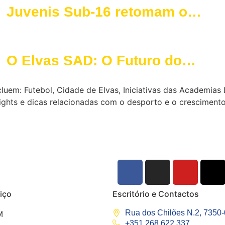
Juvenis Sub-16 retomam o
caminho das vitórias em
grande estilo
O Elvas SAD: O Futuro do
Futebol Feminino Começa
luem: Futebol, Cidade de Elvas, Iniciativas das Academia
Agora
ights e dicas relacionadas com o desporto e o crescimento
iço
Escritório e Contactos
Rua dos Chilões N.2, 7350
M
+351 268 622 337