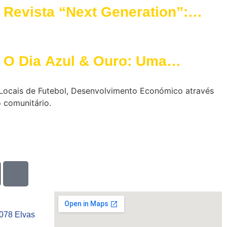
Revista “Next Generation”:
Celebra o Futuro d’O Elvas
CAD
O Dia Azul & Ouro: Uma
Experiência Inesquecível para
s Locais de Futebol, Desenvolvimento Económico através
as Crianças
 comunitário.
-078 Elvas