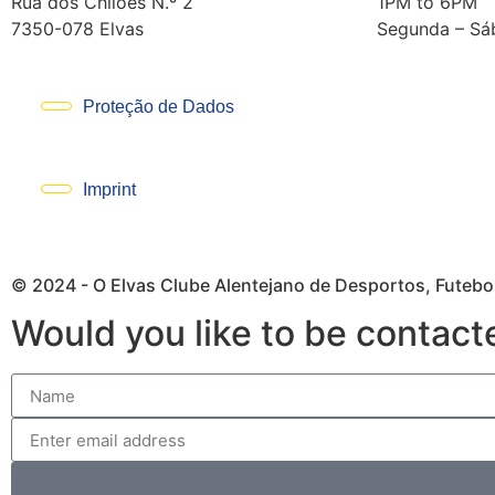
Rua dos Chilões N.º 2
1PM to 6PM
7350-078 Elvas
Segunda – Sá
Proteção de Dados
Imprint
© 2024 - O Elvas Clube Alentejano de Desportos, Futebol
Would you like to be contact