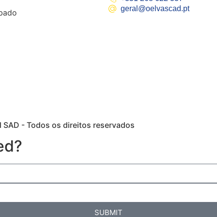
geral@oelvascad.pt
bado
 SAD - Todos os direitos reservados
ed?
SUBMIT