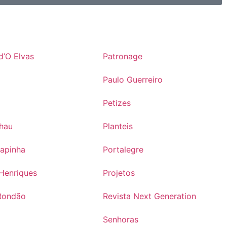
d’O Elvas
Patronage
Paulo Guerreiro
Petizes
lhau
Planteis
rapinha
Portalegre
Henriques
Projetos
Rondão
Revista Next Generation
s
Senhoras