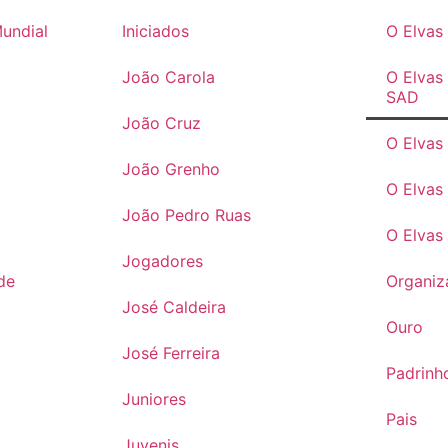
Mundial
Iniciados
O Elva
João Carola
O Elvas
SAD
João Cruz
O Elvas
João Grenho
O Elvas
João Pedro Ruas
O Elvas
Jogadores
de
Organiz
José Caldeira
Ouro
José Ferreira
Padrinh
Juniores
Pais
Juvenis