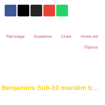
Patronage
Academia
Clube
Home old
Tópicos
Benjamins Sub-10 mantêm boa
forma na segunda volta do
campeonato