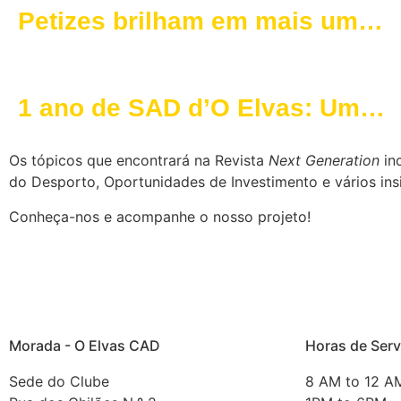
Petizes brilham em mais uma
edição do Futalegre em
Portalegre
1 ano de SAD d’O Elvas: Um
ano de sucesso e planeamento
Os tópicos que encontrará na Revista
Next Generation
inc
estratégico
do Desporto, Oportunidades de Investimento e vários ins
Conheça-nos e acompanhe o nosso projeto!
Morada - O Elvas CAD
Horas de Serv
Sede do Clube
8 AM to 12 A