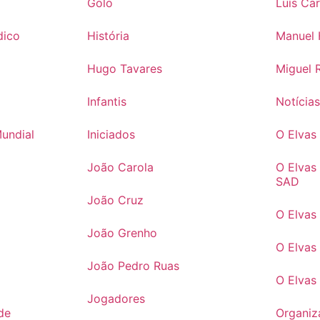
Golo
Luís Ca
dico
História
Manuel 
Hugo Tavares
Miguel 
Infantis
Notícia
Mundial
Iniciados
O Elva
João Carola
O Elvas
SAD
João Cruz
O Elvas
João Grenho
O Elvas
João Pedro Ruas
O Elvas
Jogadores
de
Organiz