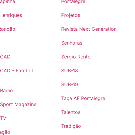
rapinha
Portalegre
Henriques
Projetos
Rondão
Revista Next Generation
s
Senhoras
s CAD
Sérgio Rente
 CAD – Futebol
SUB-18
SUB-19
 Radio
Taça AF Portalegre
 Sport Magazine
Talentos
 TV
Tradição
ação