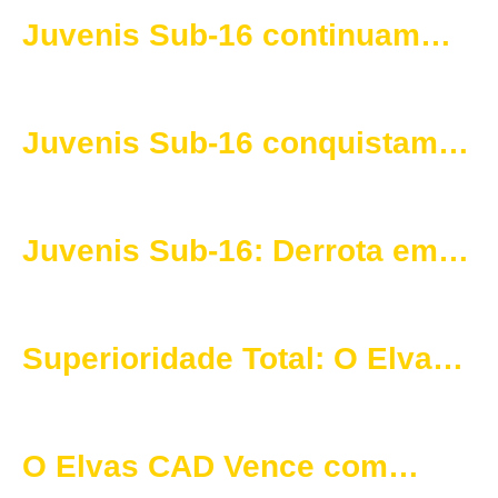
Campeonato Distrital
Juvenis Sub-16 continuam
imparáveis no Campeonato
Distrital
Juvenis Sub-16 conquistam
vitória expressiva em Nisa
Juvenis Sub-16: Derrota em
Casa Contra o Desportivo
Portalegrense
Superioridade Total: O Elvas
CAD Vence de Forma
Incontestável
O Elvas CAD Vence com