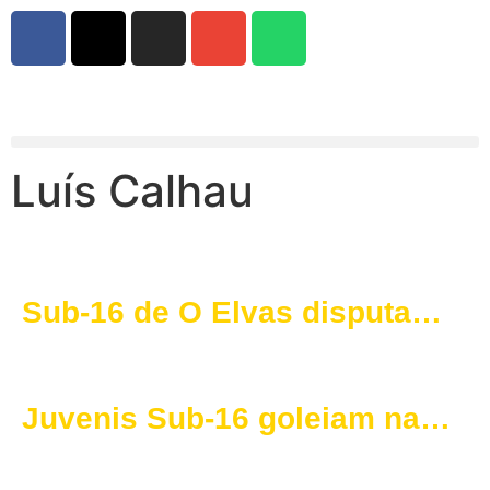
Luís Calhau
Sub-16 de O Elvas disputam
final da Taça AFP até ao
último segundo
Juvenis Sub-16 goleiam na
penúltima jornada do