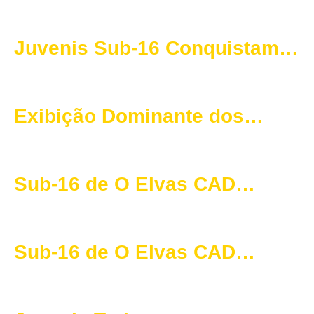
Grande Margem
Juvenis Sub-16 Conquistam
Vitória Convincente contra o
Elétrico FC
Exibição Dominante dos
Juvenis de O Elvas CAD
Garante Vitória Convincente
Sub-16 de O Elvas CAD
Conquistam Vitória em
Portalegre Frente ao SC
Sub-16 de O Elvas CAD
Estrela
Conquistam Vitória Frente ao
SC Campomaiorense