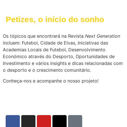
primeiro FUTalegre da época
com destaque para “O Elvas”
Petizes, o início do sonho
CAD
Os tópicos que encontrará na Revista
Next Generation
incluem: Futebol, Cidade de Elvas, Iniciativas das
Academias Locais de Futebol, Desenvolvimento
Económico através do Desporto, Oportunidades de
Investimento e vários insights e dicas relacionadas com
o desporto e o crescimento comunitário.
Conheça-nos e acompanhe o nosso projeto!