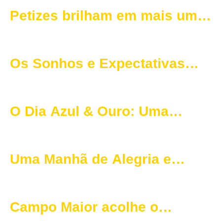
Futalegre
Petizes brilham em mais uma
edição do Futalegre em
Portalegre
Os Sonhos e Expectativas
dos Jovens Atletas de O
Elvas CAD para o Jogo contra
O Dia Azul & Ouro: Uma
o Vitória SC
Experiência Inesquecível para
as Crianças
Uma Manhã de Alegria e
Futebol no FUTalegre
Campo Maior acolhe o