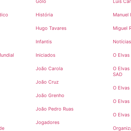
Golo
Luís Ca
dico
História
Manuel 
Hugo Tavares
Miguel 
Infantis
Notícia
Mundial
Iniciados
O Elva
João Carola
O Elvas
SAD
João Cruz
O Elvas
João Grenho
O Elvas
João Pedro Ruas
O Elvas
Jogadores
de
Organiz