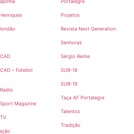
rapinha
Portalegre
Henriques
Projetos
Rondão
Revista Next Generation
s
Senhoras
s CAD
Sérgio Rente
 CAD – Futebol
SUB-18
SUB-19
 Radio
Taça AF Portalegre
 Sport Magazine
Talentos
 TV
Tradição
ação