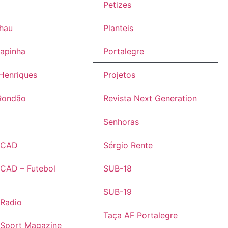
Petizes
lhau
Planteis
rapinha
Portalegre
Henriques
Projetos
Rondão
Revista Next Generation
s
Senhoras
s CAD
Sérgio Rente
 CAD – Futebol
SUB-18
SUB-19
 Radio
Taça AF Portalegre
 Sport Magazine