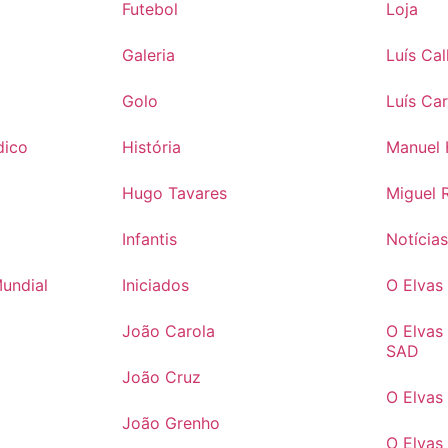
Futebol
Loja
Galeria
Luís Ca
Golo
Luís Ca
dico
História
Manuel 
Hugo Tavares
Miguel 
Infantis
Notícia
Mundial
Iniciados
O Elva
João Carola
O Elvas
SAD
João Cruz
O Elvas
João Grenho
O Elvas