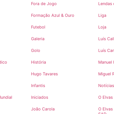
Fora de Jogo
Lendas 
Formação Azul & Ouro
Liga
Futebol
Loja
Galeria
Luís Ca
Golo
Luís Ca
dico
História
Manuel 
Hugo Tavares
Miguel 
Infantis
Notícia
Mundial
Iniciados
O Elva
João Carola
O Elvas