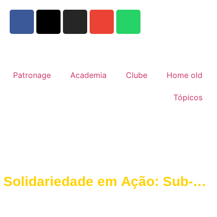
Patronage
Academia
Clube
Home old
Tópicos
Solidariedade em Ação: Sub-
14 de O Elvas CAD Fazem a
Diferença na APPACDM