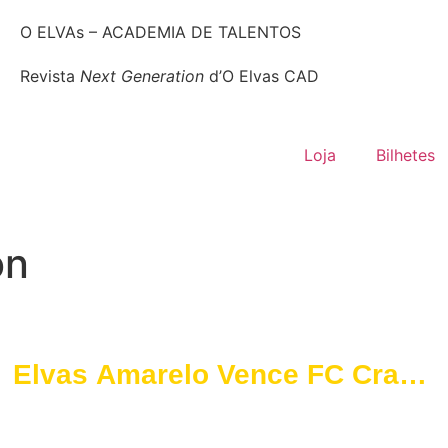
O ELVAs – ACADEMIA DE TALENTOS
Revista
Next Generation
d’O Elvas CAD
Loja
Bilhetes
on
Elvas Amarelo Vence FC Crato
e Garante Vaga nas Meias-
Finais da Taça de Iniciados