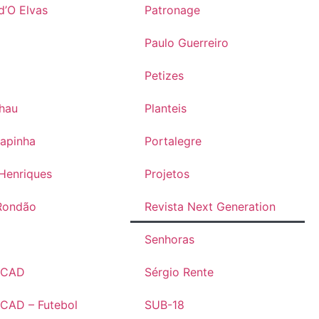
d’O Elvas
Patronage
Paulo Guerreiro
Petizes
lhau
Planteis
rapinha
Portalegre
Henriques
Projetos
Rondão
Revista Next Generation
s
Senhoras
s CAD
Sérgio Rente
 CAD – Futebol
SUB-18